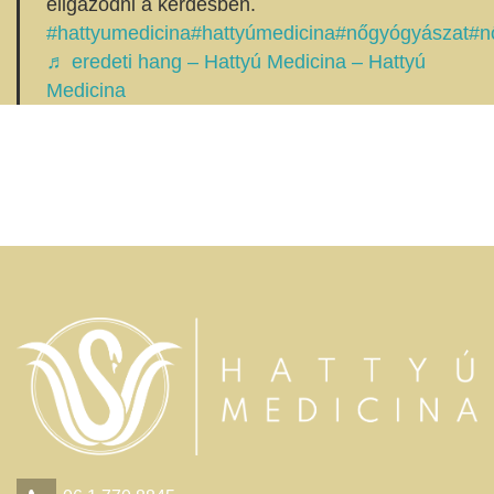
eligazodni a kérdésben.
#hattyumedicina
#hattyúmedicina
#nőgyógyászat
#n
♬ eredeti hang – Hattyú Medicina – Hattyú
Medicina