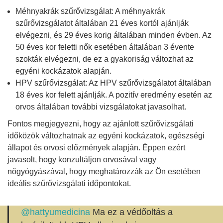
Méhnyakrák szűrővizsgálat: A méhnyakrák
szűrővizsgálatot általában 21 éves kortól ajánlják
elvégezni, és 29 éves korig általában minden évben. Az
50 éves kor feletti nők esetében általában 3 évente
szokták elvégezni, de ez a gyakoriság változhat az
egyéni kockázatok alapján.
HPV szűrővizsgálat: Az HPV szűrővizsgálatot általában
18 éves kor felett ajánlják. A pozitív eredmény esetén az
orvos általában további vizsgálatokat javasolhat.
Fontos megjegyezni, hogy az ajánlott szűrővizsgálati
időközök változhatnak az egyéni kockázatok, egészségi
állapot és orvosi előzmények alapján. Éppen ezért
javasolt, hogy konzultáljon orvosával vagy
nőgyógyászával, hogy meghatározzák az Ön esetében
ideális szűrővizsgálati időpontokat.
@hattyumedicina
Ma ez a védőoltás a