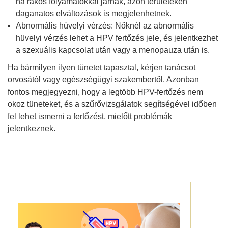
ha rákos folyamatokkal járnak, azon területeken
daganatos elváltozások is megjelenhetnek.
Abnormális hüvelyi vérzés: Nőknél az abnormális
hüvelyi vérzés lehet a HPV fertőzés jele, és jelentkezhet
a szexuális kapcsolat után vagy a menopauza után is.
Ha bármilyen ilyen tünetet tapasztal, kérjen tanácsot
orvosától vagy egészségügyi szakembertől. Azonban
fontos megjegyezni, hogy a legtöbb HPV-fertőzés nem
okoz tüneteket, és a szűrővizsgálatok segítségével időben
fel lehet ismerni a fertőzést, mielőtt problémák
jelentkeznek.