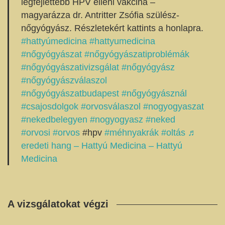
legfejlettebb HPV elleni vakcina –
magyarázza dr. Antritter Zsófia szülész-
nőgyógyász. Részletekért kattints a honlapra.
#hattyúmedicina
#hattyumedicina
#nőgyógyászat
#nőgyógyászatiproblémák
#nőgyógyászativizsgálat
#nőgyógyász
#nőgyógyászválaszol
#nőgyógyászatbudapest
#nőgyógyásznál
#csajosdolgok
#orvosválaszol
#nogyogyaszat
#nekedbelegyen
#nogyogyasz
#neked
#orvosi
#orvos
#hpv
#méhnyakrák
#oltás
♬
eredeti hang – Hattyú Medicina – Hattyú
Medicina
A vizsgálatokat végzi