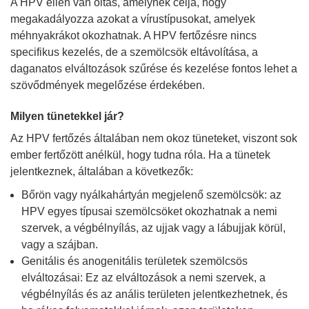
A HPV ellen van oltás, amelynek célja, hogy
megakadályozza azokat a vírustípusokat, amelyek
méhnyakrákot okozhatnak. A HPV fertőzésre nincs
specifikus kezelés, de a szemölcsök eltávolítása, a
daganatos elváltozások szűrése és kezelése fontos lehet a
szövődmények megelőzése érdekében.
Milyen tünetekkel jár?
Az HPV fertőzés általában nem okoz tüneteket, viszont sok
ember fertőzött anélkül, hogy tudna róla. Ha a tünetek
jelentkeznek, általában a következők:
Bőrön vagy nyálkahártyán megjelenő szemölcsök: az
HPV egyes típusai szemölcsöket okozhatnak a nemi
szervek, a végbélnyílás, az ujjak vagy a lábujjak körül,
vagy a szájban.
Genitális és anogenitális területek szemölcsös
elváltozásai: Ez az elváltozások a nemi szervek, a
végbélnyílás és az anális területen jelentkezhetnek, és