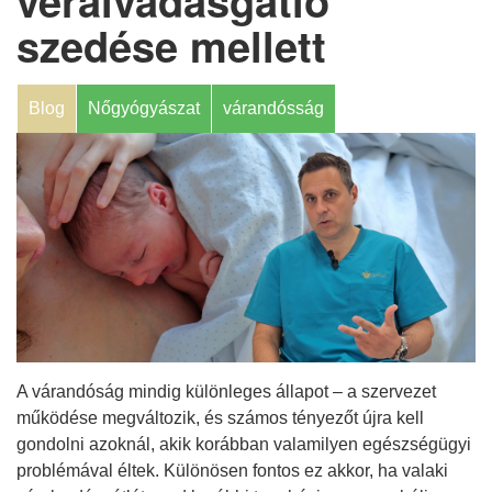
véralvadásgátló
szedése mellett
Blog
Nőgyógyászat
várandósság
A várandóság mindig különleges állapot – a szervezet
működése megváltozik, és számos tényezőt újra kell
gondolni azoknál, akik korábban valamilyen egészségügyi
problémával éltek. Különösen fontos ez akkor, ha valaki