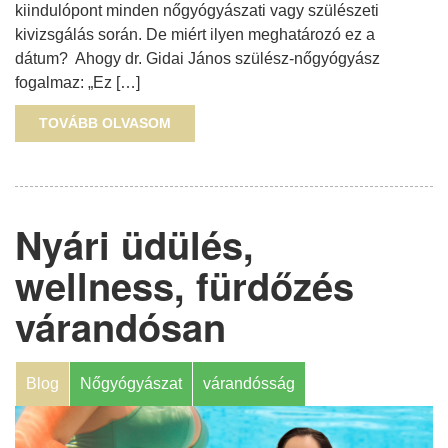
kiindulópont minden nőgyógyászati vagy szülészeti
kivizsgálás során. De miért ilyen meghatározó ez a
dátum? Ahogy dr. Gidai János szülész-nőgyógyász
fogalmaz: „Ez […]
TOVÁBB OLVASOM
Nyári üdülés,
wellness, fürdőzés
várandósan
Blog
Nőgyógyászat
várandósság