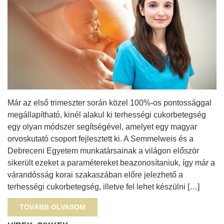
Már az első trimeszter során közel 100%-os pontossággal
megállapítható, kinél alakul ki terhességi cukorbetegség
egy olyan módszer segítségével, amelyet egy magyar
orvoskutató csoport fejlesztett ki. A Semmelweis és a
Debreceni Egyetem munkatársainak a világon először
sikerült ezeket a paramétereket beazonosítaniuk, így már a
várandósság korai szakaszában előre jelezhető a
terhességi cukorbetegség, illetve fel lehet készülni […]
TOVÁBB OLVASOM