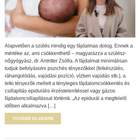
Alapvetően a szülés mindig egy fájdalmas dolog. Ennek a
mértéke az, ami csökkenthető – magyarázza a szülész-
nőgyógyász, dr. Antritter Zsófia. A fájdalmat minimálisan
tudjuk befolyásolni pszichés tényezőkkel (felkészülés,
ráhangolódás, vajúdási pozíció, vízben vajúdás stb.), a
lelki tényezők mellett a tényleges fájdalomcsökkentés és
csillapítás epidurális érzéstelenítéssel vagy gázos
fájdalomcsillapítással történik. „Az epidurál a megfelelő
időben alkalmazva […]
TOVÁBB OLVASOM