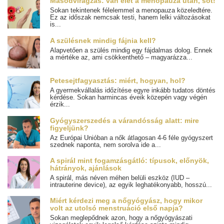
Másodvirágzás: van élet a menopauza után, sőt!
Sokan tekintenek félelemmel a menopauza közeledtére.
Ez az időszak nemcsak testi, hanem lelki változásokat
is...
A szülésnek mindig fájnia kell?
Alapvetően a szülés mindig egy fájdalmas dolog. Ennek
a mértéke az, ami csökkenthető – magyarázza...
Petesejtfagyasztás: miért, hogyan, hol?
A gyermekvállalás időzítése egyre inkább tudatos döntés
kérdése. Sokan harmincas éveik közepén vagy végén
érzik...
Gyógyszerszedés a várandósság alatt: mire
figyeljünk?
Az Európai Unióban a nők átlagosan 4-6 féle gyógyszert
szednek naponta, nem sorolva ide a...
A spirál mint fogamzásgátló: típusok, előnyök,
hátrányok, ajánlások
A spirál, más néven méhen belüli eszköz (IUD –
intrauterine device), az egyik leghatékonyabb, hosszú...
Miért kérdezi meg a nőgyógyász, hogy mikor
volt az utolsó menstruáció első napja?
Sokan meglepődnek azon, hogy a nőgyógyászati