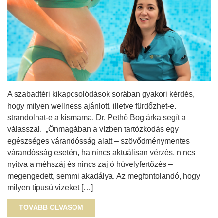
A szabadtéri kikapcsolódások sorában gyakori kérdés,
hogy milyen wellness ajánlott, illetve fürdőzhet-e,
strandolhat-e a kismama. Dr. Pethő Boglárka segít a
válasszal. „Önmagában a vízben tartózkodás egy
egészséges várandósság alatt – szövődménymentes
várandósság esetén, ha nincs aktuálisan vérzés, nincs
nyitva a méhszáj és nincs zajló hüvelyfertőzés –
megengedett, semmi akadálya. Az megfontolandó, hogy
milyen típusú vizeket […]
TOVÁBB OLVASOM