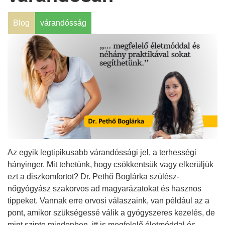
Blog
várandósság
Az egyik legtipikusabb várandóssági jel, a terhességi
hányinger. Mit tehetünk, hogy csökkentsük vagy elkerüljük
ezt a diszkomfortot? Dr. Pethő Boglárka szülész-
nőgyógyász szakorvos ad magyarázatokat és hasznos
tippeket. Vannak erre orvosi válaszaink, van például az a
pont, amikor szükségessé válik a gyógyszeres kezelés, de
mint szinte mindenben, itt is megfelelő életmóddal és