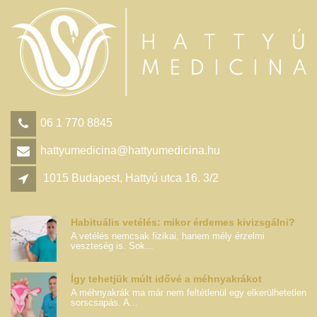
06 1 770 8845
hattyumedicina@hattyumedicina.hu
1015 Budapest, Hattyú utca 16. 3/2
Habituális vetélés: mikor érdemes kivizsgálni?
A vetélés nemcsak fizikai, hanem mély érzelmi
veszteség is. Sok...
Így tehetjük múlt idővé a méhnyakrákot
A méhnyakrák ma már nem feltétlenül egy elkerülhetetlen
sorscsapás. A...