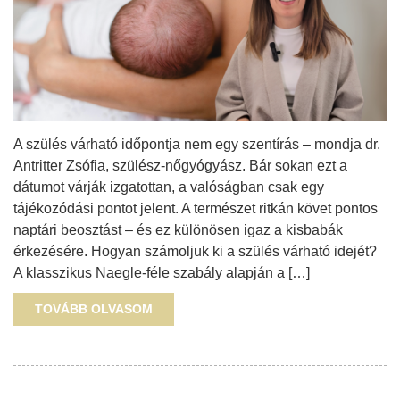
A szülés várható időpontja nem egy szentírás – mondja dr.
Antritter Zsófia, szülész-nőgyógyász. Bár sokan ezt a
dátumot várják izgatottan, a valóságban csak egy
tájékozódási pontot jelent. A természet ritkán követ pontos
naptári beosztást – és ez különösen igaz a kisbabák
érkezésére. Hogyan számoljuk ki a szülés várható idejét?
A klasszikus Naegle-féle szabály alapján a […]
TOVÁBB OLVASOM