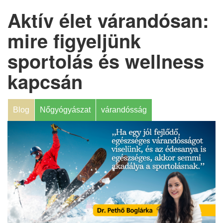
Aktív élet várandósan:
mire figyeljünk
sportolás és wellness
kapcsán
Blog
Nőgyógyászat
várandósság