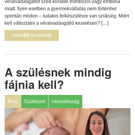
véralvadásgátlót szed korábbi trombózis vagy embólia
miatt. Ilyen esetben a gyermekvállalás nem történhet
spontán módon – tudatos felkészülésre van szükség. Miért
kell változtatni a véralvadásgátló kezelésen? […]
TOVÁBB OLVASOM
A szülésnek mindig
fájnia kell?
Blog
Szülészet
várandósság