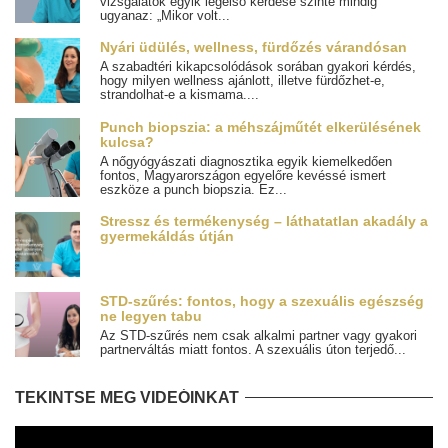
vizsgálatok egyik legelső kérdése szinte mindig
ugyanaz: „Mikor volt...
Nyári üdülés, wellness, fürdőzés várandósan
A szabadtéri kikapcsolódások sorában gyakori kérdés,
hogy milyen wellness ajánlott, illetve fürdőzhet-e,
strandolhat-e a kismama....
Punch biopszia: a méhszájműtét elkerülésének
kulcsa?
A nőgyógyászati diagnosztika egyik kiemelkedően
fontos, Magyarországon egyelőre kevéssé ismert
eszköze a punch biopszia. Ez...
Stressz és termékenység – láthatatlan akadály a
gyermekáldás útján
STD-szűrés: fontos, hogy a szexuális egészség
ne legyen tabu
Az STD-szűrés nem csak alkalmi partner vagy gyakori
partnerváltás miatt fontos. A szexuális úton terjedő...
TEKINTSE MEG VIDEÓINKAT
Videólejátszó