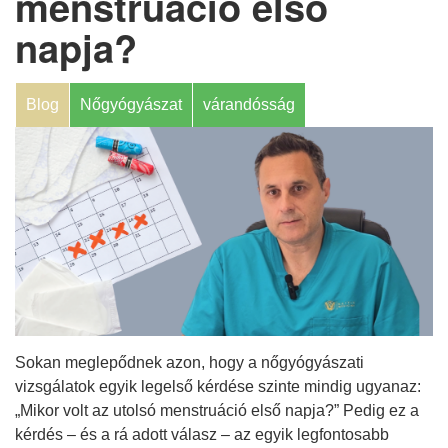
menstruáció első
napja?
Blog
Nőgyógyászat
várandósság
Sokan meglepődnek azon, hogy a nőgyógyászati
vizsgálatok egyik legelső kérdése szinte mindig ugyanaz:
„Mikor volt az utolsó menstruáció első napja?” Pedig ez a
kérdés – és a rá adott válasz – az egyik legfontosabb