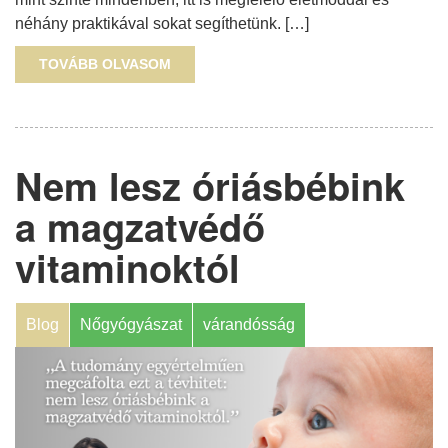
néhány praktikával sokat segíthetünk. […]
TOVÁBB OLVASOM
Nem lesz óriásbébink
a magzatvédő
vitaminoktól
Blog
Nőgyógyászat
várandósság