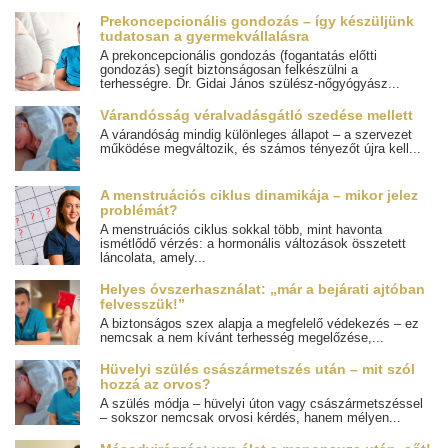
Prekoncepcionális gondozás – így készüljünk
tudatosan a gyermekvállalásra
A prekoncepcionális gondozás (fogantatás előtti
gondozás) segít biztonságosan felkészülni a
terhességre. Dr. Gidai János szülész-nőgyógyász...
Várandósság véralvadásgátló szedése mellett
A várandóság mindig különleges állapot – a szervezet
működése megváltozik, és számos tényezőt újra kell...
A menstruációs ciklus dinamikája – mikor jelez
problémát?
A menstruációs ciklus sokkal több, mint havonta
ismétlődő vérzés: a hormonális változások összetett
láncolata, amely...
Helyes óvszerhasználat: „már a bejárati ajtóban
felvesszük!”
A biztonságos szex alapja a megfelelő védekezés – ez
nemcsak a nem kívánt terhesség megelőzése,...
Hüvelyi szülés császármetszés után – mit szól
hozzá az orvos?
A szülés módja – hüvelyi úton vagy császármetszéssel
– sokszor nemcsak orvosi kérdés, hanem mélyen...