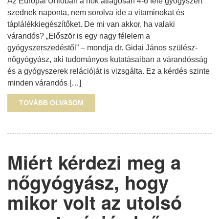
Az Európai Unióban a nők átlagosan 4-6 féle gyógyszert
szednek naponta, nem sorolva ide a vitaminokat és
táplálékkiegészítőket. De mi van akkor, ha valaki
várandós? „Először is egy nagy félelem a
gyógyszerszedéstől” – mondja dr. Gidai János szülész-
nőgyógyász, aki tudományos kutatásaiban a várandósság
és a gyógyszerek relációját is vizsgálta. Ez a kérdés szinte
minden várandós […]
TOVÁBB OLVASOM
Miért kérdezi meg a
nőgyógyász, hogy
mikor volt az utolsó