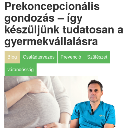
Prekoncepcionális
gondozás – így
készüljünk tudatosan a
gyermekvállalásra
Blog
Családtervezés
Prevenció
Szülészet
várandósság