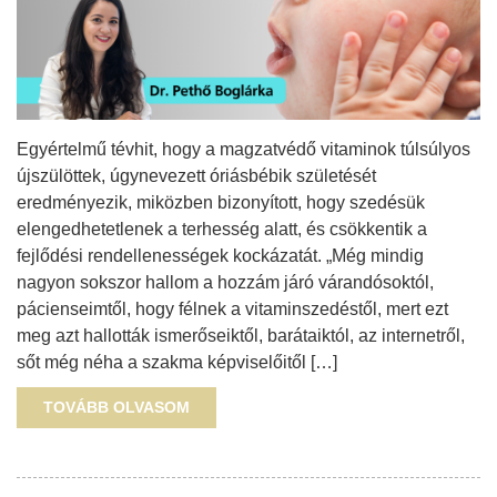
Egyértelmű tévhit, hogy a magzatvédő vitaminok túlsúlyos
újszülöttek, úgynevezett óriásbébik születését
eredményezik, miközben bizonyított, hogy szedésük
elengedhetetlenek a terhesség alatt, és csökkentik a
fejlődési rendellenességek kockázatát. „Még mindig
nagyon sokszor hallom a hozzám járó várandósoktól,
pácienseimtől, hogy félnek a vitaminszedéstől, mert ezt
meg azt hallották ismerőseiktől, barátaiktól, az internetről,
sőt még néha a szakma képviselőitől […]
TOVÁBB OLVASOM