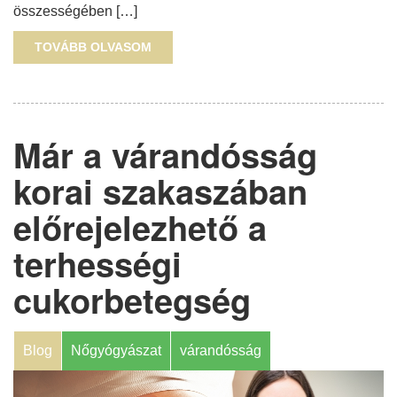
összességében […]
TOVÁBB OLVASOM
Már a várandósság
korai szakaszában
előrejelezhető a
terhességi
cukorbetegség
Blog
Nőgyógyászat
várandósság