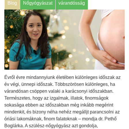
Blog
Nőgyógyászat
várandósság
Évről évre mindannyiunk életében különleges időszak az
év végi, ünnepi időszak. Többszörösen különleges, ha
várandósan csöppen valaki a karácsonyi időszakban.
Természetes, hogy az izgalmak, illatok, finomságok
sokasága ebben az időszakban még inkább megérint
mindenkit, és bizony néha nehéz megálljt parancsolni az
óriási lakomáknak, finom falatoknak – mondja dr. Pethő
Boglárka. A szülész-nőgyógyász azt gondolja,