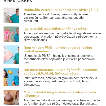
HÍREK, CIKKEK
Habituális vetélés: mikor érdemes kivizsgálni?
A vetélés nemcsak fizikai, hanem mély érzelmi
veszteség is. Sok pár számára már egyetlen
elveszített...
Így tehetjük múlt idővé a méhnyakrákot
A méhnyakrák ma már nem feltétlenül egy elkerülhetetlen
sorscsapás. A modern nőgyógyászati szűréseknek, a
HPV-tipizálásnak...
Nem minden PMS – amikor a tested többet
próbál mondani
„Biztos csak PMS” – hangzik el sokszor, amikor a
menstruáció előtti napokban jelentkező panaszokról
van...
Női intim hiedelmek önkielégítésről, szexuális
segédeszközökről, örömszerzésről
Intim kérdések, amelyekről gyakran nem beszélnek a
szakemberek sem, pedig nagyon sok nőt, lányt
érintenek,...
Mikor születik meg a baba – a szülés várható
időpontja
A szülés várható időpontja nem egy szentírás – mondja
dr. Antritter Zsófia, szülész-nőgyógyász. Bár sokan...