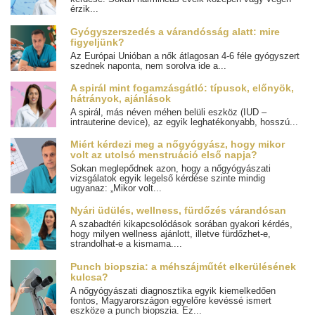
érzik...
Gyógyszerszedés a várandósság alatt: mire
figyeljünk?
Az Európai Unióban a nők átlagosan 4-6 féle gyógyszert
szednek naponta, nem sorolva ide a...
A spirál mint fogamzásgátló: típusok, előnyök,
hátrányok, ajánlások
A spirál, más néven méhen belüli eszköz (IUD –
intrauterine device), az egyik leghatékonyabb, hosszú...
Miért kérdezi meg a nőgyógyász, hogy mikor
volt az utolsó menstruáció első napja?
Sokan meglepődnek azon, hogy a nőgyógyászati
vizsgálatok egyik legelső kérdése szinte mindig
ugyanaz: „Mikor volt...
Nyári üdülés, wellness, fürdőzés várandósan
A szabadtéri kikapcsolódások sorában gyakori kérdés,
hogy milyen wellness ajánlott, illetve fürdőzhet-e,
strandolhat-e a kismama....
Punch biopszia: a méhszájműtét elkerülésének
kulcsa?
A nőgyógyászati diagnosztika egyik kiemelkedően
fontos, Magyarországon egyelőre kevéssé ismert
eszköze a punch biopszia. Ez...