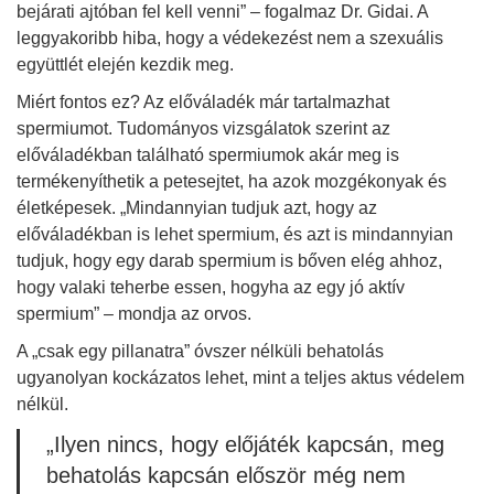
bejárati ajtóban fel kell venni” – fogalmaz Dr. Gidai. A
leggyakoribb hiba, hogy a védekezést nem a szexuális
együttlét elején kezdik meg.
Miért fontos ez? Az előváladék már tartalmazhat
spermiumot. Tudományos vizsgálatok szerint az
előváladékban található spermiumok akár meg is
termékenyíthetik a petesejtet, ha azok mozgékonyak és
életképesek. „Mindannyian tudjuk azt, hogy az
előváladékban is lehet spermium, és azt is mindannyian
tudjuk, hogy egy darab spermium is bőven elég ahhoz,
hogy valaki teherbe essen, hogyha az egy jó aktív
spermium” – mondja az orvos.
A „csak egy pillanatra” óvszer nélküli behatolás
ugyanolyan kockázatos lehet, mint a teljes aktus védelem
nélkül.
„Ilyen nincs, hogy előjáték kapcsán, meg
behatolás kapcsán először még nem