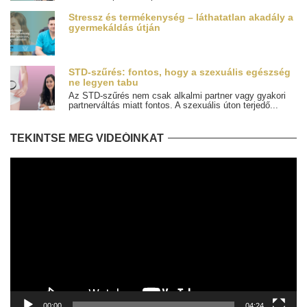
Stressz és termékenység – láthatatlan akadály a
gyermekáldás útján
STD-szűrés: fontos, hogy a szexuális egészség
ne legyen tabu
Az STD-szűrés nem csak alkalmi partner vagy gyakori
partnerváltás miatt fontos. A szexuális úton terjedő...
TEKINTSE MEG VIDEÓINKAT
Videólejátszó
00:00
04:24