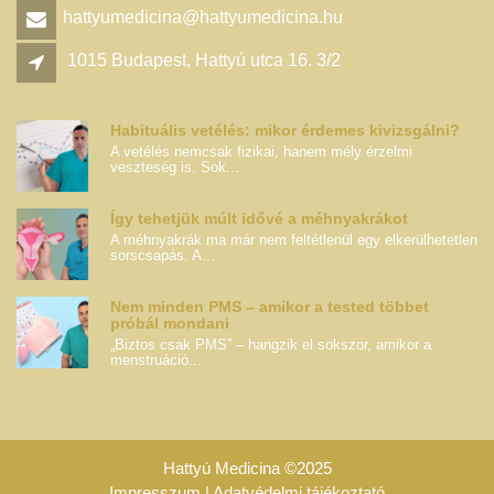
hattyumedicina@hattyumedicina.hu
1015 Budapest, Hattyú utca 16. 3/2
Habituális vetélés: mikor érdemes kivizsgálni?
A vetélés nemcsak fizikai, hanem mély érzelmi
veszteség is. Sok...
Így tehetjük múlt idővé a méhnyakrákot
A méhnyakrák ma már nem feltétlenül egy elkerülhetetlen
sorscsapás. A...
Nem minden PMS – amikor a tested többet
próbál mondani
„Biztos csak PMS” – hangzik el sokszor, amikor a
menstruáció...
Hattyú Medicina ©2025
Impresszum | Adatvédelmi tájékoztató