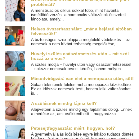
problémát?
A menstruációs ciklus sokkal több, mint havonta
ismétlődő vérzés: a hormonális változások összetett
láncolata, amely...
Helyes óvszerhasználat: „már a bejárati ajtóban
felvesszük!”
A biztonságos szex alapja a megfelelő védekezés – ez
nemcsak a nem kívánt terhesség megelőzése,...
Hüvelyi szülés császármetszés után – mit szól
hozzá az orvos?
A szülés módja – hüvelyi úton vagy császármetszéssel
– sokszor nemcsak orvosi kérdés, hanem mélyen...
Másodvirágzás: van élet a menopauza után, sőt!
Sokan tekintenek félelemmel a menopauza közeledtére.
Ez az időszak nemcsak testi, hanem lelki változásokat
is...
A szülésnek mindig fájnia kell?
Alapvetően a szülés mindig egy fájdalmas dolog. Ennek
a mértéke az, ami csökkenthető – magyarázza...
Petesejtfagyasztás: miért, hogyan, hol?
A gyermekvállalás időzítése egyre inkább tudatos döntés
kérdése. Sokan harmincas éveik közepén vagy végén