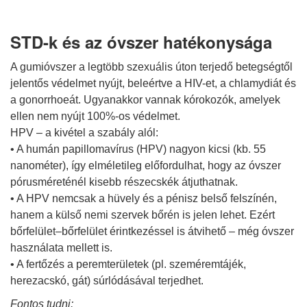
STD-k és az óvszer hatékonysága
A gumióvszer a legtöbb szexuális úton terjedő betegségtől
jelentős védelmet nyújt, beleértve a HIV-et, a chlamydiát és
a gonorrhoeát. Ugyanakkor vannak kórokozók, amelyek
ellen nem nyújt 100%-os védelmet.
HPV – a kivétel a szabály alól:
• A humán papillomavírus (HPV) nagyon kicsi (kb. 55
nanométer), így elméletileg előfordulhat, hogy az óvszer
pórusméreténél kisebb részecskék átjuthatnak.
• A HPV nemcsak a hüvely és a pénisz belső felszínén,
hanem a külső nemi szervek bőrén is jelen lehet. Ezért
bőrfelület–bőrfelület érintkezéssel is átvihető – még óvszer
használata mellett is.
• A fertőzés a peremterületek (pl. szeméremtájék,
herezacskó, gát) súrlódásával terjedhet.
Fontos tudni: