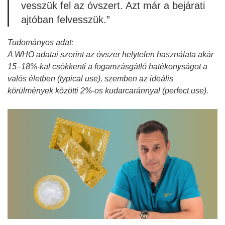
vesszük fel az óvszert. Azt már a bejárati
ajtóban felvesszük.”
Tudományos adat:
A WHO adatai szerint az óvszer helytelen használata akár
15–18%-kal csökkenti a fogamzásgátló hatékonyságot a
valós életben (typical use), szemben az ideális
körülmények közötti 2%-os kudarcaránnyal (perfect use).