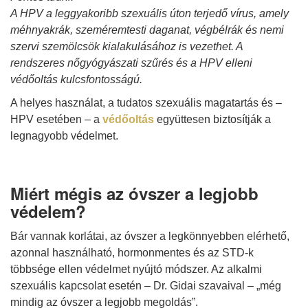
A HPV a leggyakoribb szexuális úton terjedő vírus, amely
méhnyakrák, szeméremtesti daganat, végbélrák és nemi
szervi szemölcsök kialakulásához is vezethet. A
rendszeres nőgyógyászati szűrés és a HPV elleni
védőoltás kulcsfontosságú.
A helyes használat, a tudatos szexuális magatartás és –
HPV esetében – a
védőoltás
együttesen biztosítják a
legnagyobb védelmet.
Miért mégis az óvszer a legjobb
védelem?
Bár vannak korlátai, az óvszer a legkönnyebben elérhető,
azonnal használható, hormonmentes és az STD-k
többsége ellen védelmet nyújtó módszer. Az alkalmi
szexuális kapcsolat esetén – Dr. Gidai szavaival – „még
mindig az óvszer a legjobb megoldás”.