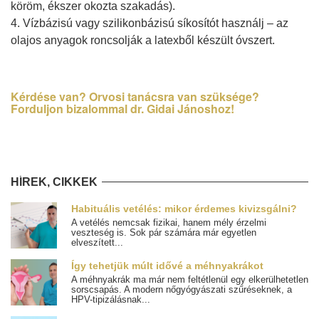
köröm, ékszer okozta szakadás).
4. Vízbázisú vagy szilikonbázisú síkosítót használj – az
olajos anyagok roncsolják a latexből készült óvszert.
Kérdése van? Orvosi tanácsra van szüksége?
Forduljon bizalommal dr. Gidai Jánoshoz!
HÍREK, CIKKEK
Habituális vetélés: mikor érdemes kivizsgálni?
A vetélés nemcsak fizikai, hanem mély érzelmi
veszteség is. Sok pár számára már egyetlen
elveszített...
Így tehetjük múlt idővé a méhnyakrákot
A méhnyakrák ma már nem feltétlenül egy elkerülhetetlen
sorscsapás. A modern nőgyógyászati szűréseknek, a
HPV-tipizálásnak...