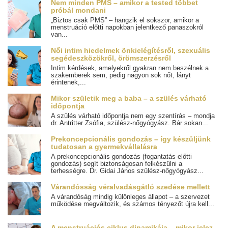
Nem minden PMS – amikor a tested többet
próbál mondani
„Biztos csak PMS” – hangzik el sokszor, amikor a
menstruáció előtti napokban jelentkező panaszokról
van...
Női intim hiedelmek önkielégítésről, szexuális
segédeszközökről, örömszerzésről
Intim kérdések, amelyekről gyakran nem beszélnek a
szakemberek sem, pedig nagyon sok nőt, lányt
érintenek,...
Mikor születik meg a baba – a szülés várható
időpontja
A szülés várható időpontja nem egy szentírás – mondja
dr. Antritter Zsófia, szülész-nőgyógyász. Bár sokan...
Prekoncepcionális gondozás – így készüljünk
tudatosan a gyermekvállalásra
A prekoncepcionális gondozás (fogantatás előtti
gondozás) segít biztonságosan felkészülni a
terhességre. Dr. Gidai János szülész-nőgyógyász...
Várandósság véralvadásgátló szedése mellett
A várandóság mindig különleges állapot – a szervezet
működése megváltozik, és számos tényezőt újra kell...
A menstruációs ciklus dinamikája – mikor jelez