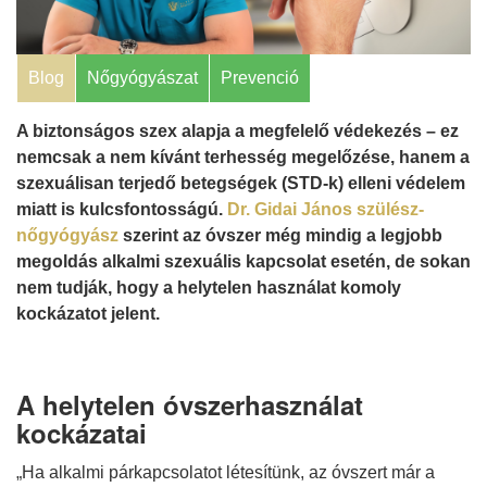
Blog
Nőgyógyászat
Prevenció
A biztonságos szex alapja a megfelelő védekezés – ez
nemcsak a nem kívánt terhesség megelőzése, hanem a
szexuálisan terjedő betegségek (STD-k) elleni védelem
miatt is kulcsfontosságú.
Dr. Gidai János szülész-
nőgyógyász
szerint az óvszer még mindig a legjobb
megoldás alkalmi szexuális kapcsolat esetén, de sokan
nem tudják, hogy a helytelen használat komoly
kockázatot jelent.
A helytelen óvszerhasználat
kockázatai
„Ha alkalmi párkapcsolatot létesítünk, az óvszert már a