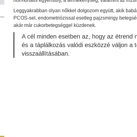
hormonális egyensúly, a termékenység, valamint az inzulin
Leggyakrabban olyan nőkkel dolgozom együtt, akik babát
PCOS-sel, endometriózissal esetleg pajzsmirigy betegségg
akár már cukorbetegséggel küzdenek.
A cél minden esetben az, hogy az étrend 
és a táplálkozás valódi eszközzé váljon a t
visszaállításában.