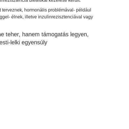
rezisztencia dietetikai kezelése került.
 terveznek, hormonális problémával- például
el- élnek, illetve inzulinrezisztenciával vagy
ne teher, hanem támogatás legyen,
esti-lelki egyensúly