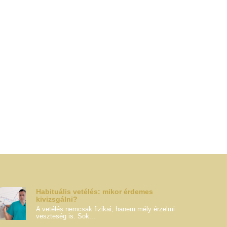
Habituális vetélés: mikor érdemes
kivizsgálni?
A vetélés nemcsak fizikai, hanem mély érzelmi
veszteség is. Sok...