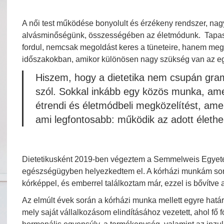
A női test működése bonyolult és érzékeny rendszer, nagy
alvásminőségünk, összességében az életmódunk. Tapasz
fordul, nemcsak megoldást keres a tüneteire, hanem megér
időszakokban, amikor különösen nagy szükség van az egy
Hiszem, hogy a dietetika nem csupán gra
szól. Sokkal inkább egy közös munka, am
étrendi és életmódbeli megközelítést, ame
ami legfontosabb: működik az adott élethe
Dietetikusként 2019-ben végeztem a Semmelweis Egyet
egészségügyben helyezkedtem el. A kórházi munkám sorá
kórképpel, és emberrel találkoztam már, ezzel is bővítve
Az elmúlt évek során a kórházi munka mellett egyre hatá
mely saját vállalkozásom elindításához vezetett, ahol fő