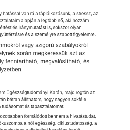
 hatással van rá a táplálkozásunk, a stressz, az
talataim alapján a legtöbb nő, aki hozzám
tést és iránymutatást is, sokszor olyan
üttérzésre és a személyre szabott figyelemre.
mmokról vagy szigorú szabályokról
elynek során megkeressük azt az
ly fenntartható, megvalósítható, és
lyzetben.
em Egészségtudományi Karán, majd rögtön az
n bátran állíthatom, hogy nagyon sokféle
 a tudásomat és tapasztalatomat.
rozottabban formálódott bennem a hivatástudat,
 fókuszomba a női egészség, ciklustudatosság, a